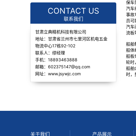
保车
汽车
CONTACT US
事故
联系我们
员可
汽车
甘肃立典精机科技有限公司
流板
地址：甘肃省兰州市七里河区机电五金
船舶
物流中心17栋92-102
船体
联系人：缪经理
船板
手机：18893463888
轮时
邮箱：602375147@qq.com
船舶
网址：www.jsywjc.com
时，
关于我们
产品展示