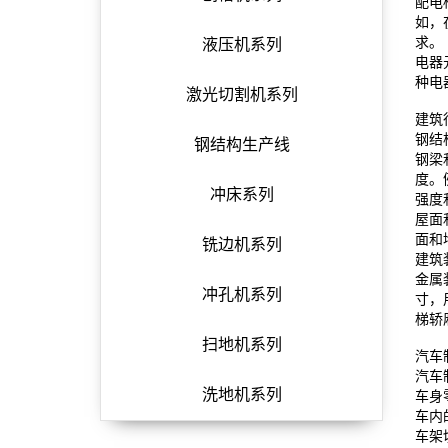
配电
如，
求。
液压机系列
电器
种电
激光切割机系列
建筑
钢结
钢结构生产线
钢梁
度。
冲床系列
强度
屋面
面和
铣边机系列
建筑
金属
冲孔机系列
寸，
梯轿
扫地机系列
汽车
汽车
洗地机系列
车身
车内
车架