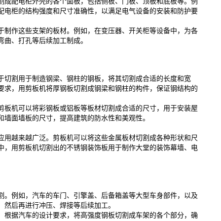
割成配电柜外壳的各个面板，包括侧板、门板、顶板和底板等。例
配电柜的结构强度和尺寸准确性，以满足电气设备的安装和防护要
于制作这些支架的板材。例如，在变压器、开关柜等设备中，为各
弯曲、打孔等后续加工制成。
于切割用于制造钢梁、钢柱的钢板，将其切割成合适的长度和宽
要求，用剪板机将厚钢板切割成钢梁和钢柱的构件，保证钢结构的
剪板机可以将彩钢板或铝板等板材切割成合适的尺寸，用于安装屋
和墙面墙板的尺寸，提高建筑的防水性和美观性。
应用越来越广泛。剪板机可以将这些金属板材切割成各种形状和尺
中，用剪板机切割出的不锈钢装饰板用于制作大堂的装饰幕墙、电
割。例如，汽车的车门、引擎盖、后备箱盖等大型车身部件，以及
，然后再进行冲压、焊接等后续加工。
。根据汽车的设计要求，将高强度钢板切割成车架的各个部分，确