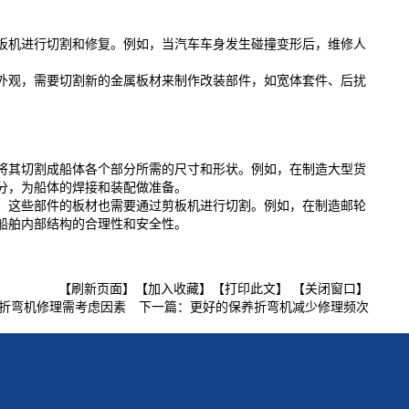
板机进行切割和修复。例如，当汽车车身发生碰撞变形后，维修人
外观，需要切割新的金属板材来制作改装部件，如宽体套件、后扰
将其切割成船体各个部分所需的尺寸和形状。例如，在制造大型货
分，为船体的焊接和装配做准备。
，这些部件的板材也需要通过剪板机进行切割。例如，在制造邮轮
船舶内部结构的合理性和安全性。
【刷新页面】
【加入收藏】
【打印此文】
【关闭窗口】
折弯机修理需考虑因素
下一篇：
更好的保养折弯机减少修理频次