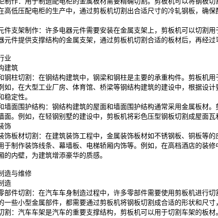
柜制作：用于制造配电柜的金属板材需要精确切割。剪板机可以将钢板切
在高低压配电柜的生产中，通过剪板机切割出合适尺寸的冷轧钢板，确保
元件支架制作：许多电器元件需要安装在金属支架上，剪板机可以切割用
器元件提供支撑结构的金属支架，通过剪板机切割合适的板材后，再经过
行业
构建筑
和钢柱切割：在钢结构建筑中，钢梁和钢柱是主要的承重构件。剪板机用
例如，在大型工业厂房、体育馆、桥梁等钢结构建筑的建设中，根据设计
和稳定性。
和墙面围护结构：钢结构建筑的屋面和墙面围护结构通常采用金属板材。
墙面。例如，在轻钢别墅的建设中，剪板机将彩色压型钢板切割成屋面瓦
装饰
装饰板材切割：在建筑装饰工程中，金属装饰板材如不锈钢板、铜板等的
用于制作装饰线条、幕墙板、电梯轿厢内饰等。例如，在高档酒店的装修
厢的内壁，为建筑增添豪华的质感。
制造与维修
制造
零部件切割：在汽车车身制造过程中，许多零部件需要使用剪板机进行切
的一些小型金属部件，都需要通过剪板机将钢板切割成合适的形状和尺寸
切割：汽车车架是汽车的重要支撑结构，剪板机可以用于切割车架的板材