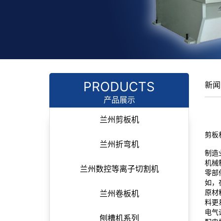
PRODUCTS
新闻
产品展示
兰州剪板机
剪板
兰州折弯机
制造
机械
兰州数控等离子切割机
零部
如，
原材
兰州卷板机
料更
电气
刨槽机系列