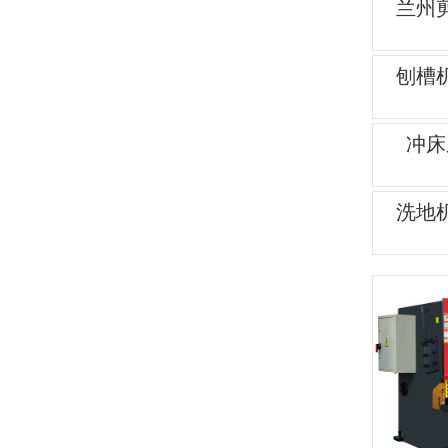
兰州
刨槽
冲床
洗地