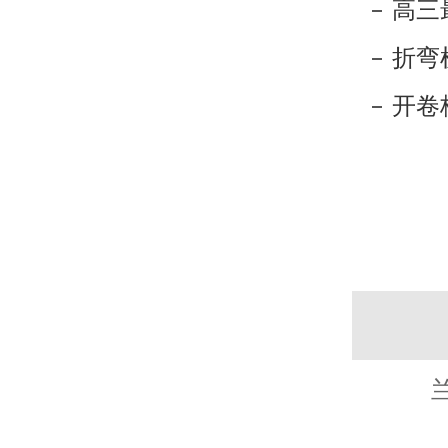
高三
折弯
开卷